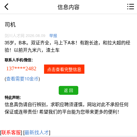
信息内容
司机
剑川人才网 2026.08.09
举报
35岁，B本。双证齐全，马上下A本！有跑长途，和拉大超的经
验！以前开九米六，渣土车
联系人手机/微信：
137****2482
点击查看完整信息
(
查看需要10金币
)
特此声明：
信息真伪请自行辨别，求职应聘须谨慎，网站对此不承担任何
保证或连带责任! 希望我们的平台能为您带来更多的便利！
[
联系客服
]
[
最新找人才
]